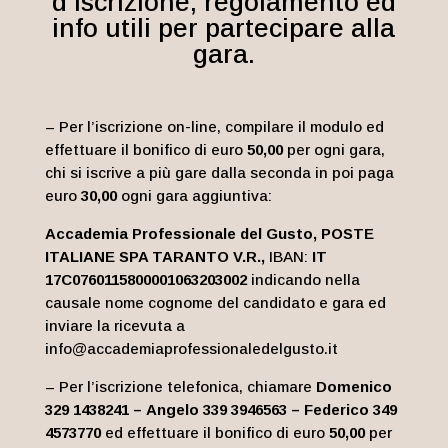
d’iscrizione, regolamento ed
info utili per partecipare alla
gara.
– Per l’iscrizione on-line, compilare il modulo ed
effettuare il bonifico di euro
50,00
per ogni gara,
chi si iscrive a più gare dalla seconda in poi paga
euro
30,00
ogni gara aggiuntiva:
Accademia Professionale del Gusto,
POSTE
ITALIANE SPA TARANTO V.R
.,
IBAN:
IT
17C0760115800001063203002
indicando nella
causale nome cognome del candidato e gara ed
inviare la ricevuta a
info@accademiaprofessionaledelgusto.it
– Per l’iscrizione telefonica, chiamare
Domenico
329 1438241
–
Angelo
339 3946563 – Federico 349
4573770
ed effettuare il bonifico di euro
50,00
per