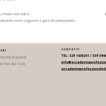
i, inviare una mail a:
ndicando nome cognome e gara del partecipante.
CONTATTI
ARI
TEL: 329 1438241 / 339 394
 lunedì al venerdì
info@accademiaprofessio
le 9:00 alle 16:00
accademiaprofessionale