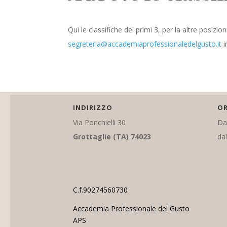
Qui le classifiche dei primi 3, per la altre posizion
segreteria@accademiaprofessionaledelgusto.it
i
INDIRIZZO
OR
Via Ponchielli 30
Dal
Grottaglie (TA) 74023
dal
C.f.90274560730
Accademia Professionale del Gusto
APS